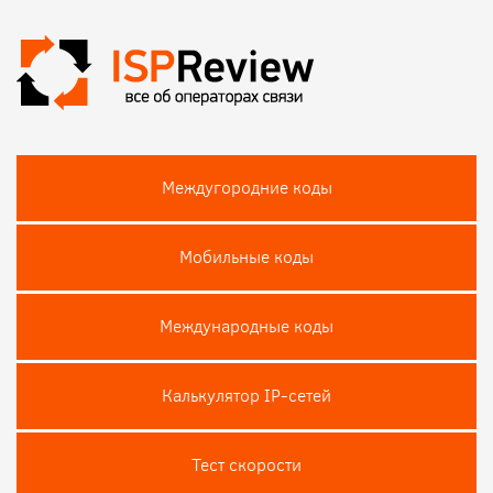
Междугородние коды
Мобильные коды
Международные коды
Калькулятор IP-сетей
Тест скороcти