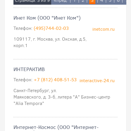
Страница: 3 из 9
«пред.
|
1
|
2
|
3
|
4
|
5
|
6
|
7
Инет Ком (ООО "Инет Ком")
Телефон:
(495)744-02-03
inetcom.ru
109117, г. Москва, ул. Окская, д.5,
корп.1
ИНТЕРАКТИВ
Телефон:
+7 (812) 408-51-53
interactive-24.ru
Санкт-Петербург, ул.
Маяковского, д. 3-б, литера "А" Бизнес-центр
"Alia Tempora"
Интернет-Космос (ООО "Интернет-