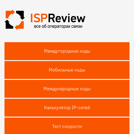
Междугородние коды
Мобильные коды
Международные коды
Калькулятор IP-сетей
Тест скороcти