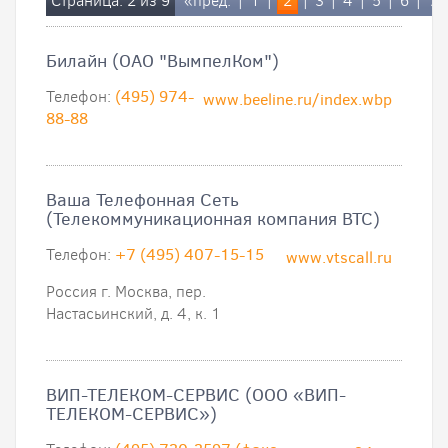
Страница: 2 из 9
«пред.
|
1
|
2
|
3
|
4
|
5
|
6
|
7
Билайн (ОАО "ВымпелКом")
Телефон:
(495) 974-
www.beeline.ru/index.wbp
88-88
Ваша Телефонная Сеть
(Телекоммуникационная компания ВТС)
Телефон:
+7 (495) 407-15-15
www.vtscall.ru
Россия г. Москва, пер.
Настасьинский, д. 4, к. 1
ВИП-ТЕЛЕКОМ-СЕРВИС (ООО «ВИП-
ТЕЛЕКОМ-СЕРВИС»)