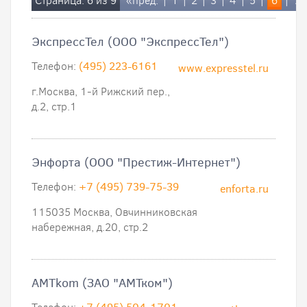
Страница: 6 из 9
«пред.
|
1
|
2
|
3
|
4
|
5
|
6
|
7
ЭкспрессТел (ООО "ЭкспрессТел")
Телефон:
(495) 223-6161
www.expresstel.ru
г.Москва, 1-й Рижский пер.,
д.2, стр.1
Энфорта (ООО "Престиж-Интернет")
Телефон:
+7 (495) 739-75-39
enforta.ru
115035 Москва, Овчинниковская
набережная, д.20, стр.2
AMTkom (ЗАО "АМТком")