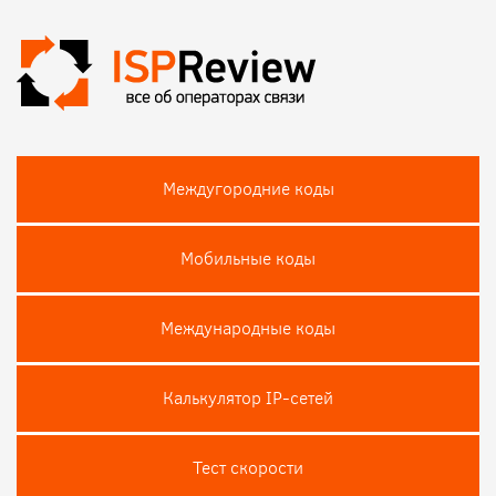
Междугородние коды
Мобильные коды
Международные коды
Калькулятор IP-сетей
Тест скороcти