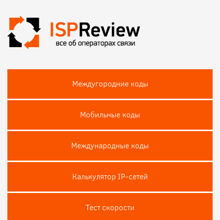
Междугородние коды
Мобильные коды
Международные коды
Калькулятор IP-сетей
Тест скороcти