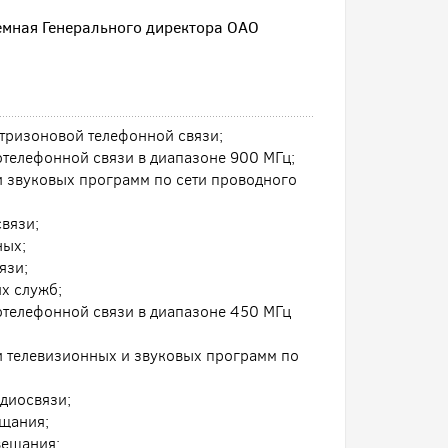
иемная Генерального директора ОАО
утризоновой телефонной связи;
отелефонной связи в диапазоне 900 МГц;
и звуковых программ по сети проводного
связи;
ных;
язи;
х служб;
отелефонной связи в диапазоне 450 МГц
и телевизионных и звуковых программ по
диосвязи;
ещания;
вещания;