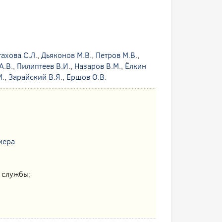
тахова С.Л.
,
Дьяконов М.В.
,
Петров М.В.
,
А.В.
,
Пилиптеев В.И.
,
Назаров В.М.
,
Ёлкин
М.
,
Зарайский В.Я.
,
Ершов О.В.
мера
 службы;