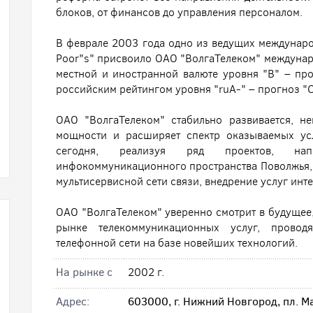
блоков, от финансов до управления персоналом.
В феврале 2003 года одно из ведущих междунаро
Poor"s" присвоило ОАО "ВолгаТелеком" междунар
местной и иностранной валюте уровня "B" – про
российским рейтингом уровня "ruA-" – прогноз "
ОАО "ВолгаТелеком" стабильно развивается, н
мощности и расширяет спектр оказываемых ус
сегодня, реализуя ряд проектов, на
инфокоммуникационного пространства Поволжья, 
мультисервисной сети связи, внедрение услуг инте
ОАО "ВолгаТелеком" уверенно смотрит в будущее,
рынке телекоммуникационных услуг, провод
телефонной сети на базе новейших технологий.
На рынке с
2002 г.
Адрес:
603000, г. Нижний Новгород, пл. М