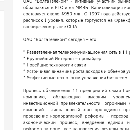
ОАО "ВолгаТелеком" - активный участник рынк
обращаются в РТС и на ММВБ. Капитализация ком
составляет около $950 млн. С 1997 года действ
расписок I уровня, которые торгуются на Франк
внебиржевом рынке США.
ОАО "ВолгаТелеком" сегодня – это:
* Разветвленная телекоммуникационная сеть в 11
* Крупнейший Интернет – провайдер
* Новейшие технологии связи
* Устойчивая динамика роста доходов и объемов у
* Эффективные технологии управления бизнесом.
Процесс объединения 11 предприятий связи По
компанию, обладающую высоким уровнем
инвестиционной привлекательности, огромным 
компаний - лишь первый этап проводимых пре
проведение корпоративной реформы - переход
экономический процесс, внедрение единой ма
реформа затронет все направления деятельности