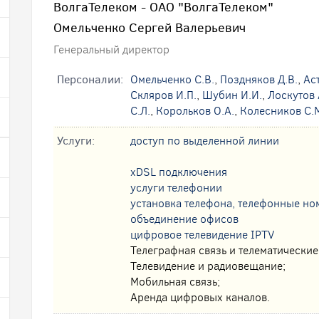
ВолгаТелеком - ОАО "ВолгаТелеком"
Омельченко Сергей Валерьевич
Генеральный директор
Персоналии:
Омельченко С.В.
,
Поздняков Д.В.
,
Ас
Скляров И.П.
,
Шубин И.И.
,
Лоскутов 
С.Л.
,
Корольков О.А.
,
Колесников С.
Услуги:
доступ по выделенной линии
xDSL подключения
услуги телефонии
установка телефона, телефонные но
oбъединение офисов
цифровое телевидение IPTV
Телеграфная связь и телематические
Телевидение и радиовещание;
Мобильная связь;
Аренда цифровых каналов.