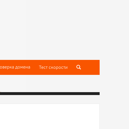
оверка домена
Тест скороcти