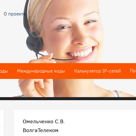
О проекте
Пр
оды
Международные коды
Калькулятор IP-сетей
Омельченко С.В.
ВолгаТелеком