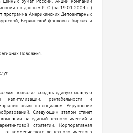
а ценных бумаг России. Акции компании
пании по данным РТС (за 19.01.2004 г.)
ует программа Американских Депозитарных
фуртской, Берлинской фондовых биржах и
 регионах Поволжья.
слуг
волжья позволил создать единую мощную
 капитализации, рентабельности и
маркетинговым потенциалом. Укрупнение
образований. Следующим этапом станет
 компании на единый технологический и
ркетинговой стратегии. Корпоративная
 – от коммерческого до технологического