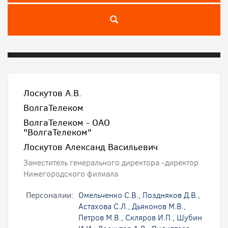
Лоскутов А.В.
ВолгаТелеком
ВолгаТелеком - ОАО
"ВолгаТелеком"
Лоскутов Александ Васильевич
Заместитель генерального директора -директор
Нижегородского филиала
Персоналии:
Омельченко С.В.
,
Поздняков Д.В.
,
Астахова С.Л.
,
Дьяконов М.В.
,
Петров М.В.
,
Скляров И.П.
,
Шубин