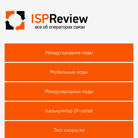
Междугородние коды
Мобильные коды
Международные коды
Калькулятор IP-сетей
Тест скороcти