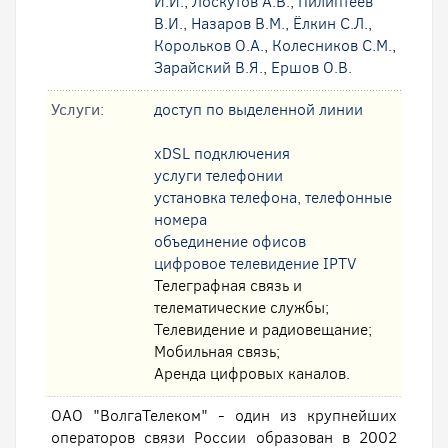
И.И.
,
Лоскутов А.В.
,
Пилиптеев
В.И.
,
Назаров В.М.
,
Ёлкин С.Л.
,
Корольков О.А.
,
Колесников С.М.
,
Зарайский В.Я.
,
Ершов О.В.
Услуги:
доступ по выделенной линии
xDSL подключения
услуги телефонии
установка телефона, телефонные
номера
oбъединение офисов
цифровое телевидение IPTV
Телеграфная связь и
телематические службы;
Телевидение и радиовещание;
Мобильная связь;
Аренда цифровых каналов.
ОАО "ВолгаТелеком" - один из крупнейших
операторов связи России образован в 2002