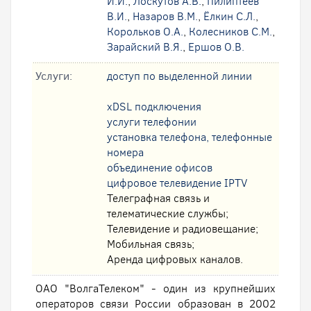
И.И.
,
Лоскутов А.В.
,
Пилиптеев
В.И.
,
Назаров В.М.
,
Ёлкин С.Л.
,
Корольков О.А.
,
Колесников С.М.
,
Зарайский В.Я.
,
Ершов О.В.
Услуги:
доступ по выделенной линии
xDSL подключения
услуги телефонии
установка телефона, телефонные
номера
oбъединение офисов
цифровое телевидение IPTV
Телеграфная связь и
телематические службы;
Телевидение и радиовещание;
Мобильная связь;
Аренда цифровых каналов.
ОАО "ВолгаТелеком" - один из крупнейших
операторов связи России образован в 2002