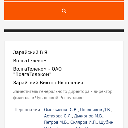
Зарайский В.Я.
ВолгаТелеком
ВолгаТелеком - ОАО
"ВолгаТелеком"
Зарайский Виктор Яковлевич
Заместитель генерального директора - директор
филиала в Чувашской Республике
Персоналии:
Омельченко С.В.
,
Поздняков Д.В.
,
Астахова С.Л.
,
Дьяконов М.В.
,
Петров М.В.
,
Скляров И.П.
,
Шубин