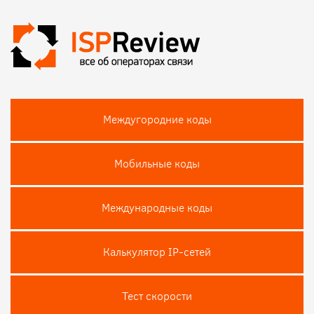
Междугородние коды
Мобильные коды
Международные коды
Калькулятор IP-сетей
Тест скороcти