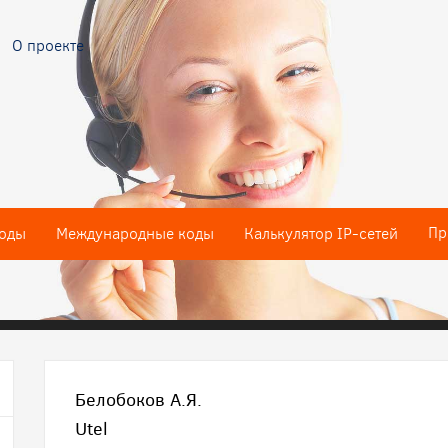
О проекте
Пр
оды
Международные коды
Калькулятор IP-сетей
Белобоков А.Я.
Utel