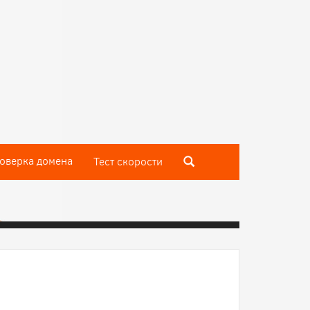
оверка домена
Тест скороcти