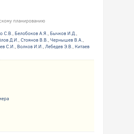
ческому планированию
о С.В.
,
Белобоков А.Я.
,
Бычков И.Д.
,
лов Д.И.
,
Стоянов В.В.
,
Чернышев В.А.
,
ев С.И.
,
Волков И.И.
,
Лебедев Э.В.
,
Китаев
мера