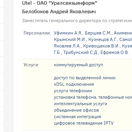
Utel - ОАО "Уралсвязьинформ"
Белобоков Андрей Яковлевич
Заместитель генерального директора по стратеги
Персоналии:
Уфимкин А.Я.
,
Бершев С.М.
,
Акименк
Крымский М.И.
,
Кузнецов А.Г.
,
Самой
Яковлев Л.А.
,
Кривощеков В.И.
,
Кузя
Г.Б.
,
Трибунский С.Д.
,
Ефремов О.В.
Услуги:
коммутируемый доступ
доступ по выделенной линии
xDSL подключения
услуги телефонии
установка телефона, телефонные но
интеллектуальные услуги
oбъединение офисов
системная интеграция
цифровое телевидение IPTV