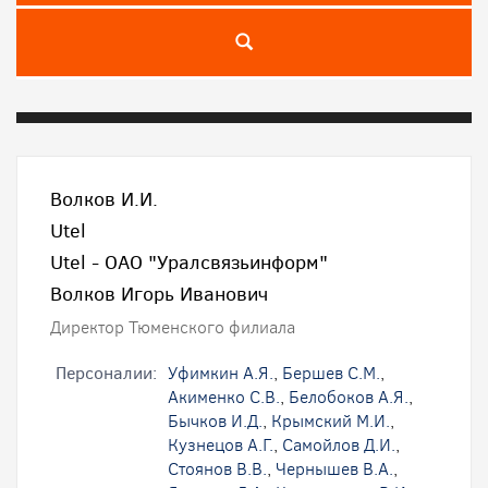
Волков И.И.
Utel
Utel - ОАО "Уралсвязьинформ"
Волков Игорь Иванович
Директор Тюменского филиала
Персоналии:
Уфимкин А.Я.
,
Бершев С.М.
,
Акименко С.В.
,
Белобоков А.Я.
,
Бычков И.Д.
,
Крымский М.И.
,
Кузнецов А.Г.
,
Самойлов Д.И.
,
Стоянов В.В.
,
Чернышев В.А.
,