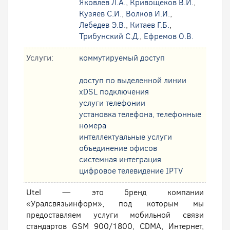
Яковлев Л.А.
,
Кривощеков В.И.
,
Кузяев С.И.
,
Волков И.И.
,
Лебедев Э.В.
,
Китаев Г.Б.
,
Трибунский С.Д.
,
Ефремов О.В.
Услуги:
коммутируемый доступ
доступ по выделенной линии
xDSL подключения
услуги телефонии
установка телефона, телефонные
номера
интеллектуальные услуги
oбъединение офисов
системная интеграция
цифровое телевидение IPTV
Utel — это бренд компании
«Уралсвязьинформ», под которым мы
предоставляем услуги мобильной связи
стандартов GSM 900/1800, CDMA, Интернет,