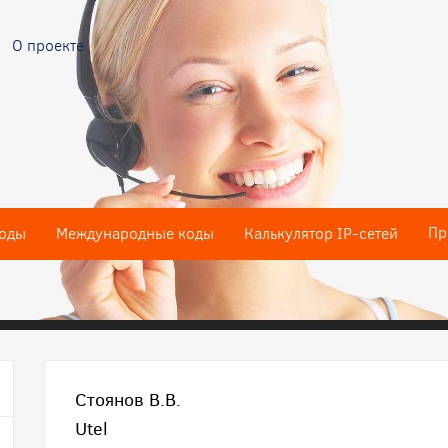
О проекте
Пр
оды
Международные коды
Калькулятор IP-сетей
Стоянов В.В.
Utel