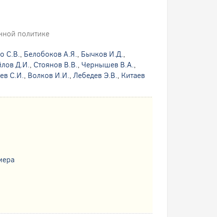
нной политике
о С.В.
,
Белобоков А.Я.
,
Бычков И.Д.
,
лов Д.И.
,
Стоянов В.В.
,
Чернышев В.А.
,
ев С.И.
,
Волков И.И.
,
Лебедев Э.В.
,
Китаев
мера