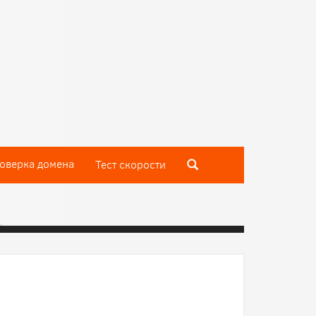
оверка домена
Тест скороcти