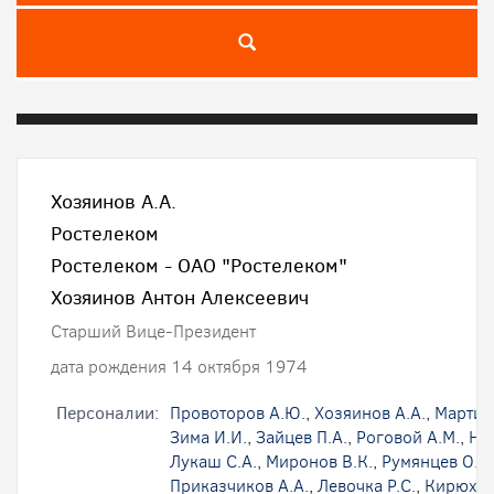
Хозяинов А.А.
Ростелеком
Ростелеком - ОАО "Ростелеком"
Хозяинов Антон Алексеевич
Старший Вице-Президент
дата рождения 14 октября 1974
Персоналии:
Провоторов А.Ю.
,
Хозяинов А.А.
,
Мартир
Зима И.И.
,
Зайцев П.А.
,
Роговой А.М.
,
На
Лукаш С.А.
,
Миронов В.К.
,
Румянцев О.В.
Приказчиков А.А.
,
Левочка Р.С.
,
Кирюхин