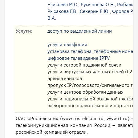
Елисеева М.С.
,
Румянцева О.Н.
,
Рыбальск
Рысакова Г.В.
,
Секерин Е.Ю.
,
Фролов Р.А
В.А.
Услуги:
доступ по выделенной линии
услуги телефонии
установка телефона, телефонные номер
цифровое телевидение IPTV
услуги сотовой подвижной связи
услуги виртуальных частных сетей (L2, L
аренда каналов
пропуск IP/голосового/сигнального тр
услуги центров обработки данных
услуги национальной облачной платфо
электронное правительство и портал гос
ОАО «Ростелеком» (www.rostelecom.ru, www.rt.ru) – 
телекоммуникационная компания России – являетс
российской компанией отрасли.