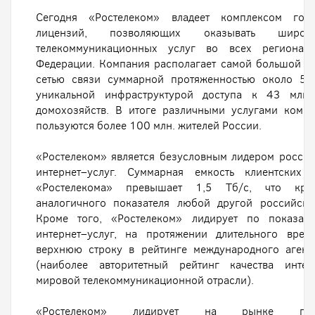
Сегодня «Ростелеком» владеет комплексом госу
лицензий, позволяющих оказывать широк
телекоммуникационных услуг во всех регионах
Федерации. Компания располагает самой большой м
сетью связи суммарной протяженностью около 50
уникальной инфраструктурой доступа к 43 млн.
домохозяйств. В итоге различными услугами комп
пользуются более 100 млн. жителей России.
«Ростелеком» является безусловным лидером росси
интернет–услуг. Суммарная емкость клиентских 
«Ростелекома» превышает 1,5 Тб/с, что кра
аналогичного показателя любой другой российско
Кроме того, «Ростелеком» лидирует по показате
интернет–услуг, на протяжении длительного врем
верхнюю строку в рейтинге международного агент
(наиболее авторитетный рейтинг качества интер
мировой телекоммуникационной отрасли).
«Ростелеком» лидирует на рынке предо