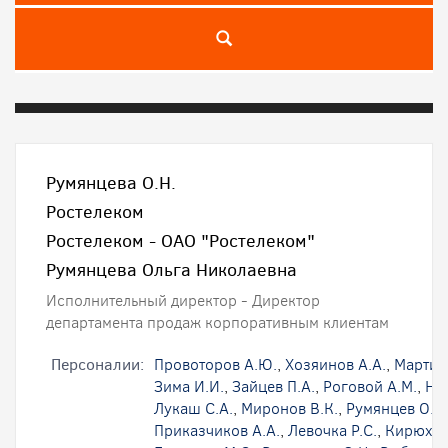
Румянцева О.Н.
Ростелеком
Ростелеком - ОАО "Ростелеком"
Румянцева Ольга Николаевна
Исполнительный директор - Директор
департамента продаж корпоративным клиентам
Персоналии:
Провоторов А.Ю.
,
Хозяинов А.А.
,
Мартир
Зима И.И.
,
Зайцев П.А.
,
Роговой А.М.
,
На
Лукаш С.А.
,
Миронов В.К.
,
Румянцев О.В.
Приказчиков А.А.
,
Левочка Р.С.
,
Кирюхин