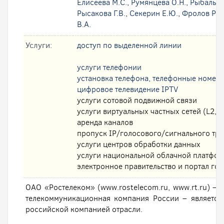
Елисеева М.С.
,
Румянцева О.Н.
,
Рыбальск
Рысакова Г.В.
,
Секерин Е.Ю.
,
Фролов Р.А
В.А.
Услуги:
доступ по выделенной линии
услуги телефонии
установка телефона, телефонные номер
цифровое телевидение IPTV
услуги сотовой подвижной связи
услуги виртуальных частных сетей (L2, L
аренда каналов
пропуск IP/голосового/сигнального тр
услуги центров обработки данных
услуги национальной облачной платфо
электронное правительство и портал гос
ОАО «Ростелеком» (www.rostelecom.ru, www.rt.ru) – 
телекоммуникационная компания России – являетс
российской компанией отрасли.