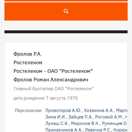
Фролов Р.А.
Ростелеком
Ростелеком - ОАО "Ростелеком"
Фролов Роман Александрович
Главный бухгалтер ОАО "Ростелеком"
дата рождения 7 августа 1976
Персоналии:
Провоторов А.Ю.
,
Хозяинов А.А.
,
Мартир
Зима И.И.
,
Зайцев П.А.
,
Роговой А.М.
,
На
Лукаш С.А.
,
Миронов В.К.
,
Румянцев О.В.
Приказчиков А.А.
,
Левочка Р.С.
,
Кирюхин