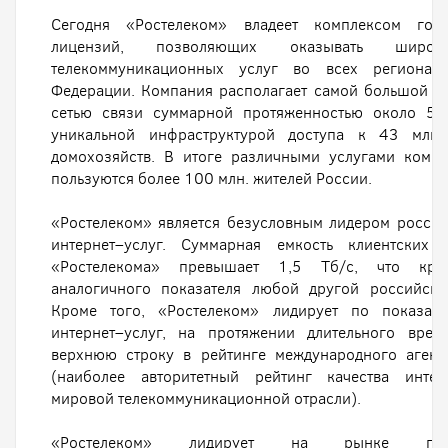
Сегодня «Ростелеком» владеет комплексом госу
лицензий, позволяющих оказывать широк
телекоммуникационных услуг во всех регионах
Федерации. Компания располагает самой большой м
сетью связи суммарной протяженностью около 50
уникальной инфраструктурой доступа к 43 млн.
домохозяйств. В итоге различными услугами комп
пользуются более 100 млн. жителей России.
«Ростелеком» является безусловным лидером росси
интернет–услуг. Суммарная емкость клиентских 
«Ростелекома» превышает 1,5 Тб/с, что кра
аналогичного показателя любой другой российско
Кроме того, «Ростелеком» лидирует по показате
интернет–услуг, на протяжении длительного врем
верхнюю строку в рейтинге международного агент
(наиболее авторитетный рейтинг качества интер
мировой телекоммуникационной отрасли).
«Ростелеком» лидирует на рынке предо