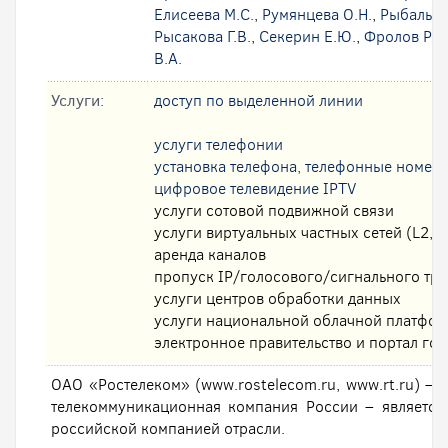
Елисеева М.С.
,
Румянцева О.Н.
,
Рыбальск
Рысакова Г.В.
,
Секерин Е.Ю.
,
Фролов Р.А
В.А.
Услуги:
доступ по выделенной линии
услуги телефонии
установка телефона, телефонные номер
цифровое телевидение IPTV
услуги сотовой подвижной связи
услуги виртуальных частных сетей (L2, L
аренда каналов
пропуск IP/голосового/сигнального тр
услуги центров обработки данных
услуги национальной облачной платфо
электронное правительство и портал гос
ОАО «Ростелеком» (www.rostelecom.ru, www.rt.ru) – 
телекоммуникационная компания России – являетс
российской компанией отрасли.