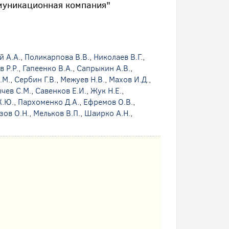
муникационная компания"
й А.А.
,
Поликарпова В.В.
,
Николаев В.Г.
,
 Р.Р.
,
Гапеенко В.А.
,
Сапрыкин А.В.
,
.М.
,
Сербин Г.В.
,
Межуев Н.В.
,
Махов И.Д.
,
чев С.М.
,
Савенков Е.И.
,
Жук Н.Е.
,
К.Ю.
,
Пархоменко Д.А.
,
Ефремов О.В.
,
зов О.Н.
,
Мельков В.П.
,
Шаирко А.Н.
,