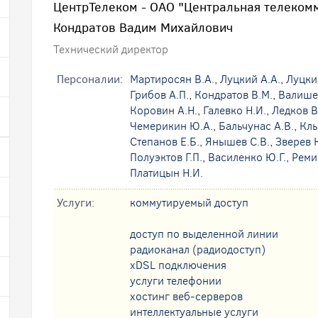
ЦентрТелеком - ОАО "Центральная телеком
Кондратов Вадим Михайлович
Технический директор
Персоналии:
Мартиросян В.А.
,
Луцкий А.А.
,
Луцки
Грибов А.П.
,
Кондратов В.М.
,
Валишев
Коровин А.Н.
,
Галевко Н.И.
,
Ледков В
Чемерикин Ю.А.
,
Бальчунас А.В.
,
Клы
Степанов Е.Б.
,
Янышев С.В.
,
Зверев 
Полуэктов Г.П.
,
Василенко Ю.Г.
,
Реми
Платицын Н.И.
Услуги:
коммутируемый доступ
доступ по выделенной линии
радиоканал (радиодоступ)
xDSL подключения
услуги телефонии
хостинг веб-серверов
интеллектуальные услуги