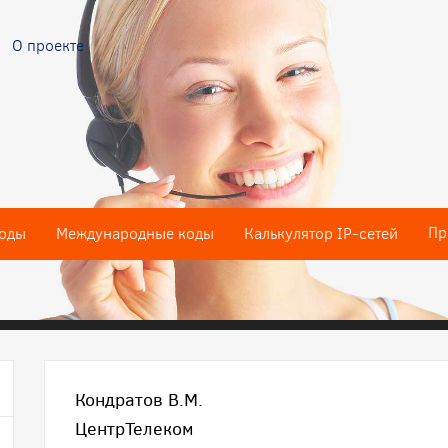
О проекте
Пр
оды
Международные коды
Калькулятор IP-сетей
Кондратов В.М.
ЦентрТелеком