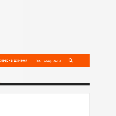
оверка домена
Тест скороcти