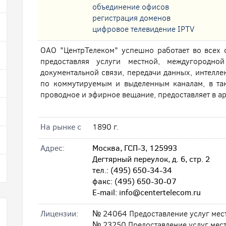
oбъединение офисов
регистрация доменов
цифровое телевидение IPTV
ОАО "ЦентрТелеком" успешно работает во всех 
предоставляя услуги местной, междугородно
документальной связи, передачи данных, интеллек
по коммутируемым и выделенным каналам, в так
проводное и эфирное вещание, предоставляет в ар
На рынке с
1890 г.
Адрес:
Москва, ГСП-3, 125993
Дегтярный переулок, д. 6, стр. 2
тел.: (495) 650-34-34
факс: (495) 650-30-07
E-mail: info@centertelecom.ru
Лицензии:
№ 24064 Предоставление услуг мес
№ 23250 Предоставление услуг мес