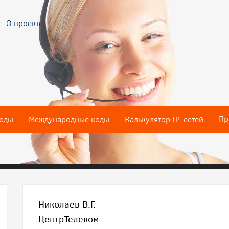
О проекте
Пр
оды
Международные коды
Калькулятор IP-сетей
Николаев В.Г.
ЦентрТелеком