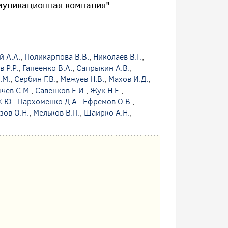
муникационная компания"
й А.А.
,
Поликарпова В.В.
,
Николаев В.Г.
,
 Р.Р.
,
Гапеенко В.А.
,
Сапрыкин А.В.
,
.М.
,
Сербин Г.В.
,
Межуев Н.В.
,
Махов И.Д.
,
чев С.М.
,
Савенков Е.И.
,
Жук Н.Е.
,
К.Ю.
,
Пархоменко Д.А.
,
Ефремов О.В.
,
зов О.Н.
,
Мельков В.П.
,
Шаирко А.Н.
,