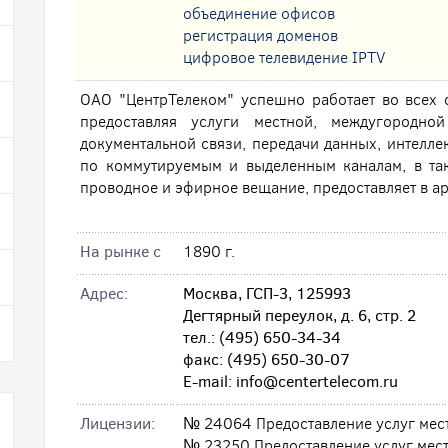
oбъединение офисов
регистрация доменов
цифровое телевидение IPTV
ОАО "ЦентрТелеком" успешно работает во всех 
предоставляя услуги местной, междугородно
документальной связи, передачи данных, интеллек
по коммутируемым и выделенным каналам, в так
проводное и эфирное вещание, предоставляет в ар
На рынке с
1890 г.
Адрес:
Москва, ГСП-3, 125993
Дегтярный переулок, д. 6, стр. 2
тел.: (495) 650-34-34
факс: (495) 650-30-07
E-mail: info@centertelecom.ru
Лицензии:
№ 24064 Предоставление услуг мес
№ 23250 Предоставление услуг мес