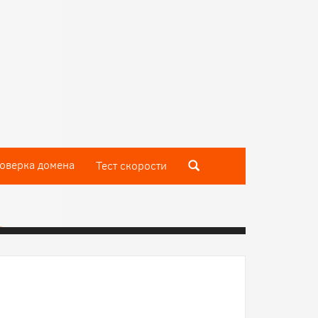
оверка домена
Тест скороcти