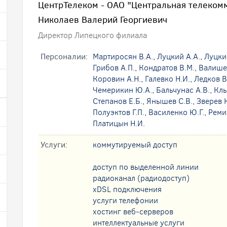
ЦентрТелеком - ОАО "Центральная телеком
Николаев Валерий Георгиевич
Директор Липецкого филиала
Персоналии:
Мартиросян В.А.
,
Луцкий А.А.
,
Луцки
Грибов А.П.
,
Кондратов В.М.
,
Валишев
Коровин А.Н.
,
Галевко Н.И.
,
Ледков В
Чемерикин Ю.А.
,
Бальчунас А.В.
,
Клы
Степанов Е.Б.
,
Янышев С.В.
,
Зверев 
Полуэктов Г.П.
,
Василенко Ю.Г.
,
Реми
Платицын Н.И.
Услуги:
коммутируемый доступ
доступ по выделенной линии
радиоканал (радиодоступ)
xDSL подключения
услуги телефонии
хостинг веб-серверов
интеллектуальные услуги