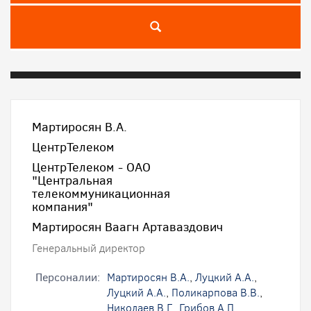
Мартиросян В.А.
ЦентрТелеком
ЦентрТелеком - ОАО
"Центральная
телекоммуникационная
компания"
Мартиросян Ваагн Артаваздович
Генеральный директор
Персоналии:
Мартиросян В.А.
,
Луцкий А.А.
,
Луцкий А.А.
,
Поликарпова В.В.
,
Николаев В.Г.
,
Грибов А.П.
,