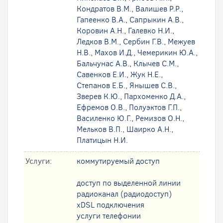
Кондратов В.М.
,
Валишев Р.Р.
,
Гапеенко В.А.
,
Сапрыкин А.В.
,
Коровин А.Н.
,
Галевко Н.И.
,
Ледков В.М.
,
Сербин Г.В.
,
Межуев
Н.В.
,
Махов И.Д.
,
Чемерикин Ю.А.
,
Бальчунас А.В.
,
Клычев С.М.
,
Савенков Е.И.
,
Жук Н.Е.
,
Степанов Е.Б.
,
Янышев С.В.
,
Зверев К.Ю.
,
Пархоменко Д.А.
,
Ефремов О.В.
,
Полуэктов Г.П.
,
Василенко Ю.Г.
,
Ремизов О.Н.
,
Мельков В.П.
,
Шаирко А.Н.
,
Платицын Н.И.
Услуги:
коммутируемый доступ
доступ по выделенной линии
радиоканал (радиодоступ)
xDSL подключения
услуги телефонии