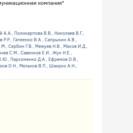
муникационная компания"
й А.А.
,
Поликарпова В.В.
,
Николаев В.Г.
,
 Р.Р.
,
Гапеенко В.А.
,
Сапрыкин А.В.
,
.М.
,
Сербин Г.В.
,
Межуев Н.В.
,
Махов И.Д.
,
чев С.М.
,
Савенков Е.И.
,
Жук Н.Е.
,
К.Ю.
,
Пархоменко Д.А.
,
Ефремов О.В.
,
зов О.Н.
,
Мельков В.П.
,
Шаирко А.Н.
,