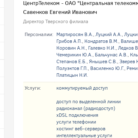
ЦентрТелеком - ОАО "Центральная телеком
Савенков Евгений Иванович
Директор Тверского филиала
Персоналии:
Мартиросян В.А.
,
Луцкий А.А.
,
Луцки
Грибов А.П.
,
Кондратов В.М.
,
Валишев
Коровин А.Н.
,
Галевко Н.И.
,
Ледков В
Чемерикин Ю.А.
,
Бальчунас А.В.
,
Клы
Степанов Е.Б.
,
Янышев С.В.
,
Зверев 
Полуэктов Г.П.
,
Василенко Ю.Г.
,
Реми
Платицын Н.И.
Услуги:
коммутируемый доступ
доступ по выделенной линии
радиоканал (радиодоступ)
xDSL подключения
услуги телефонии
хостинг веб-серверов
интеллектуальные услуги