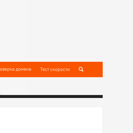
оверка домена
Тест скороcти