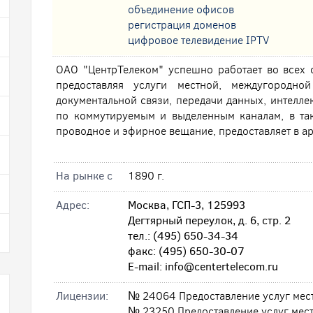
oбъединение офисов
регистрация доменов
цифровое телевидение IPTV
ОАО "ЦентрТелеком" успешно работает во всех 
предоставляя услуги местной, междугородно
документальной связи, передачи данных, интеллек
по коммутируемым и выделенным каналам, в так
проводное и эфирное вещание, предоставляет в ар
На рынке с
1890 г.
Адрес:
Москва, ГСП-3, 125993
Дегтярный переулок, д. 6, стр. 2
тел.: (495) 650-34-34
факс: (495) 650-30-07
E-mail: info@centertelecom.ru
Лицензии:
№ 24064 Предоставление услуг мес
№ 23250 Предоставление услуг мес