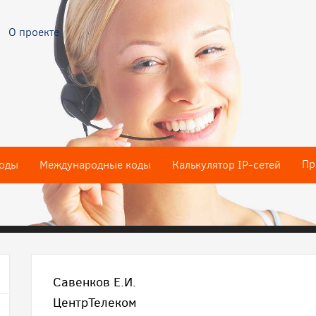
О проекте
Пр
оды
Международные коды
Калькулятор IP-сетей
Савенков Е.И.
ЦентрТелеком