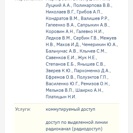
Луцкий А.А.
,
Поликарпова В.В.
,
Николаев В.Г.
,
Грибов А.П.
,
Кондратов В.М.
,
Валишев Р.Р.
,
Гапеенко В.А.
,
Сапрыкин А.В.
,
Коровин А.Н.
,
Галевко Н.И.
,
Ледков В.М.
,
Сербин Г.В.
,
Межуев
Н.В.
,
Махов И.Д.
,
Чемерикин Ю.А.
,
Бальчунас А.В.
,
Клычев С.М.
,
Савенков Е.И.
,
Жук Н.Е.
,
Степанов Е.Б.
,
Янышев С.В.
,
Зверев К.Ю.
,
Пархоменко Д.А.
,
Ефремов О.В.
,
Полуэктов Г.П.
,
Василенко Ю.Г.
,
Ремизов О.Н.
,
Мельков В.П.
,
Шаирко А.Н.
,
Платицын Н.И.
Услуги:
коммутируемый доступ
доступ по выделенной линии
радиоканал (радиодоступ)