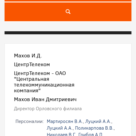
Махов И.Д.
ЦентрТелеком
ЦентрТелеком - ОАО
"Центральная
телекоммуникационная
компания"
Махов Иван Дмитриевич
Директор Орловского филиала
Персоналии:
Мартиросян В.А.
,
Луцкий А.А.
,
Луцкий А.А.
,
Поликарпова В.В.
,
Николаев В.Г.
,
Грибов А.П.
,