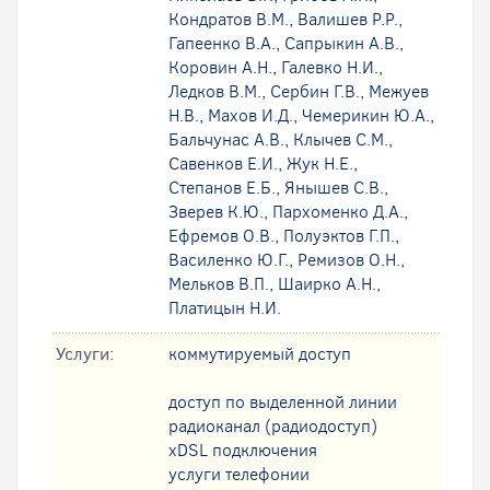
Кондратов В.М.
,
Валишев Р.Р.
,
Гапеенко В.А.
,
Сапрыкин А.В.
,
Коровин А.Н.
,
Галевко Н.И.
,
Ледков В.М.
,
Сербин Г.В.
,
Межуев
Н.В.
,
Махов И.Д.
,
Чемерикин Ю.А.
,
Бальчунас А.В.
,
Клычев С.М.
,
Савенков Е.И.
,
Жук Н.Е.
,
Степанов Е.Б.
,
Янышев С.В.
,
Зверев К.Ю.
,
Пархоменко Д.А.
,
Ефремов О.В.
,
Полуэктов Г.П.
,
Василенко Ю.Г.
,
Ремизов О.Н.
,
Мельков В.П.
,
Шаирко А.Н.
,
Платицын Н.И.
Услуги:
коммутируемый доступ
доступ по выделенной линии
радиоканал (радиодоступ)
xDSL подключения
услуги телефонии