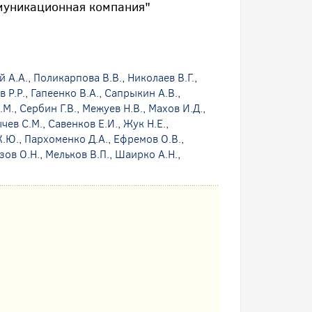
муникационная компания"
й А.А.
,
Поликарпова В.В.
,
Николаев В.Г.
,
 Р.Р.
,
Гапеенко В.А.
,
Сапрыкин А.В.
,
.М.
,
Сербин Г.В.
,
Межуев Н.В.
,
Махов И.Д.
,
чев С.М.
,
Савенков Е.И.
,
Жук Н.Е.
,
К.Ю.
,
Пархоменко Д.А.
,
Ефремов О.В.
,
зов О.Н.
,
Мельков В.П.
,
Шаирко А.Н.
,