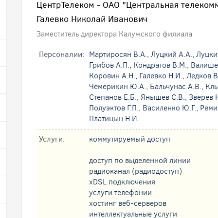
ЦентрТелеком - ОАО "Центральная телеком
Галевко Николай Иванович
Заместитель директора Калужского филиала
Персоналии:
Мартиросян В.А.
,
Луцкий А.А.
,
Луцки
Грибов А.П.
,
Кондратов В.М.
,
Валишев
Коровин А.Н.
,
Галевко Н.И.
,
Ледков В
Чемерикин Ю.А.
,
Бальчунас А.В.
,
Клы
Степанов Е.Б.
,
Янышев С.В.
,
Зверев 
Полуэктов Г.П.
,
Василенко Ю.Г.
,
Реми
Платицын Н.И.
Услуги:
коммутируемый доступ
доступ по выделенной линии
радиоканал (радиодоступ)
xDSL подключения
услуги телефонии
хостинг веб-серверов
интеллектуальные услуги