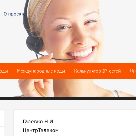
О проекте
Пр
оды
Международные коды
Калькулятор IP-сетей
Галевко Н.И.
ЦентрТелеком