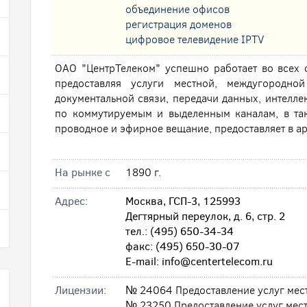
oбъединение офисов
регистрация доменов
цифровое телевидение IPTV
ОАО "ЦентрТелеком" успешно работает во всех 
предоставляя услуги местной, междугородно
документальной связи, передачи данных, интеллек
по коммутируемым и выделенным каналам, в так
проводное и эфирное вещание, предоставляет в ар
На рынке с
1890 г.
Адрес:
Москва, ГСП-3, 125993
Дегтярный переулок, д. 6, стр. 2
тел.: (495) 650-34-34
факс: (495) 650-30-07
E-mail: info@centertelecom.ru
Лицензии:
№ 24064 Предоставление услуг мес
№ 23250 Предоставление услуг мес