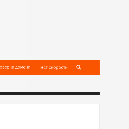
оверка домена
Тест скороcти