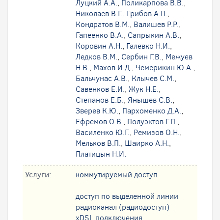
Луцкий А.А.
,
Поликарпова В.В.
,
Николаев В.Г.
,
Грибов А.П.
,
Кондратов В.М.
,
Валишев Р.Р.
,
Гапеенко В.А.
,
Сапрыкин А.В.
,
Коровин А.Н.
,
Галевко Н.И.
,
Ледков В.М.
,
Сербин Г.В.
,
Межуев
Н.В.
,
Махов И.Д.
,
Чемерикин Ю.А.
,
Бальчунас А.В.
,
Клычев С.М.
,
Савенков Е.И.
,
Жук Н.Е.
,
Степанов Е.Б.
,
Янышев С.В.
,
Зверев К.Ю.
,
Пархоменко Д.А.
,
Ефремов О.В.
,
Полуэктов Г.П.
,
Василенко Ю.Г.
,
Ремизов О.Н.
,
Мельков В.П.
,
Шаирко А.Н.
,
Платицын Н.И.
Услуги:
коммутируемый доступ
доступ по выделенной линии
радиоканал (радиодоступ)
xDSL подключения